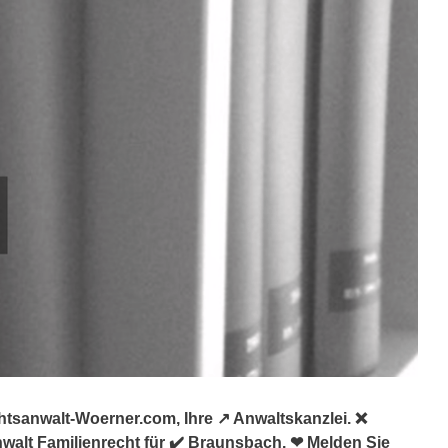
tsanwalt-Woerner.com, Ihre ↗️ Anwaltskanzlei. ❌
walt Familienrecht für ✔️ Braunsbach. ❤ Melden Sie