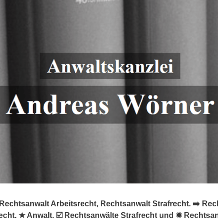
chtsanwalt Arbeitsrecht, Rechtsanwalt Strafrecht. ➡️ Rech
cht, ★ Anwalt, ☑️ Rechtsanwälte Strafrecht und ✹ Rechtsan