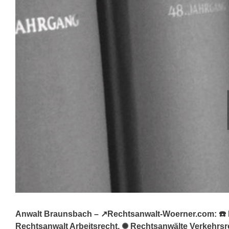
Anwalt Braunsbach – ↗️Rechtsanwalt-Woerner.com: ☎️ Re
Rechtsanwalt Arbeitsrecht, ✺ Rechtsanwälte Verkehrsre