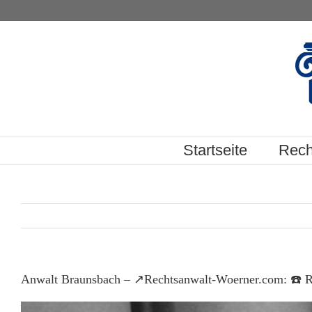
Skip
to
content
Startseite
Rech
Anwalt Braunsbach – ↗️Rechtsanwalt-Woerner.com: ☎️ Rec