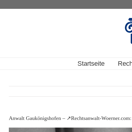
Skip
to
content
Startseite
Rech
Anwalt Gaukönigshofen – ↗️Rechtsanwalt-Woerner.com: ☎