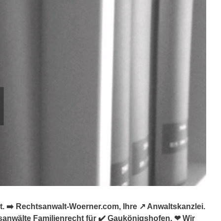
 ➡️ Rechtsanwalt-Woerner.com, Ihre ↗️ Anwaltskanzlei.
sanwälte Familienrecht für ✔️ Gaukönigshofen. ❤ Wir