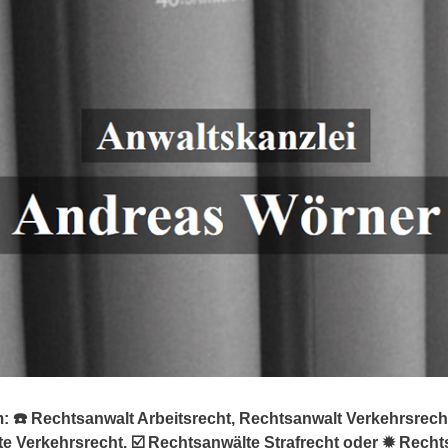
☎️ Rechtsanwalt Arbeitsrecht, Rechtsanwalt Verkehrsrecht.
e Verkehrsrecht, ☑️ Rechtsanwälte Strafrecht oder ✹ Recht