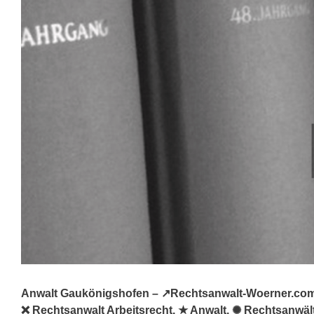
Anwalt Gaukönigshofen – ↗️Rechtsanwalt-Woerner.com: 
❌ Rechtsanwalt Arbeitsrecht, ★ Anwalt, ✺ Rechtsanwält