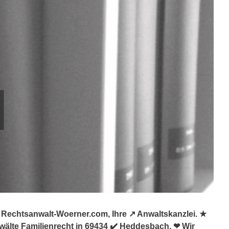
Rechtsanwalt-Woerner.com, Ihre ↗️ Anwaltskanzlei. ★
wälte Familienrecht in 69434 ✔️ Heddesbach. ❤ Wir