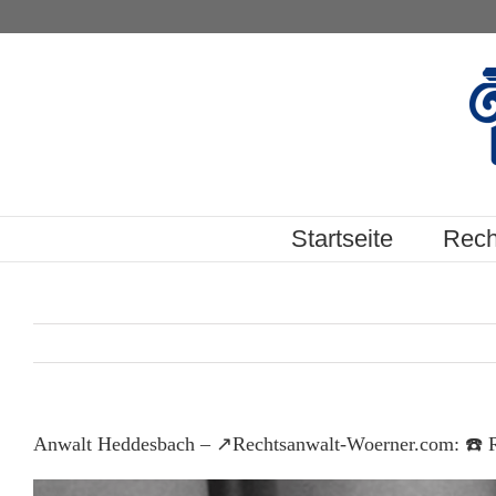
Skip
to
content
Startseite
Rech
Anwalt Heddesbach – ↗️Rechtsanwalt-Woerner.com: ☎️ Re