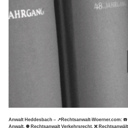
Anwalt Heddesbach – ↗️Rechtsanwalt-Woerner.com: ☎️ R
Anwalt, ✺ Rechtsanwalt Verkehrsrecht, ❌ Rechtsanwälte