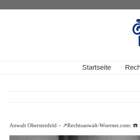
Skip
to
content
Startseite
Rech
Anwalt Oberstenfeld – ↗️Rechtsanwalt-Woerner.com: ☎️ R