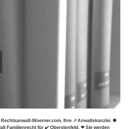
 Rechtsanwalt-Woerner.com, Ihre ↗️ Anwaltskanzlei. ✺
lt Familienrecht für ✔️ Oberstenfeld. ❤ Sie werden