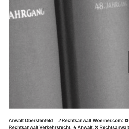
Anwalt Oberstenfeld – ↗️Rechtsanwalt-Woerner.com: ☎️ 
Rechtsanwalt Verkehrsrecht, ★ Anwalt, ❌ Rechtsanwalt 